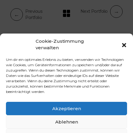
Previous
Next Portfolio
Portfolio
Cookie-Zustimmung
verwalten
Um dir ein optimales Erlebnis zu bieten, verwenden wir Technologien
wie Cookies, um Geräteinformationen zu speichern und/oder darauf
Canvas Creations by Bianca Mainz
Einzigartige Gemälde von Bianca Mainz
zuzugreifen. Wenn du diesen Technologien zustimmst, können wir
Daten wie das Surfverhalten oder eindeutige IDs auf dieser Website
verarbeiten. Wenn du deine Zustimmung nicht erteilst oder
zurückziehst, können bestimmte Merkmale und Funktionen
beeinträchtigt werden.
Akzeptieren
Ablehnen
© 2026 Canvas Creations by Bianca Mainz.